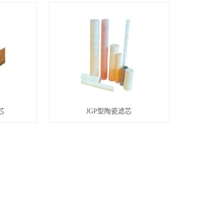
芯
JGP型陶瓷滤芯